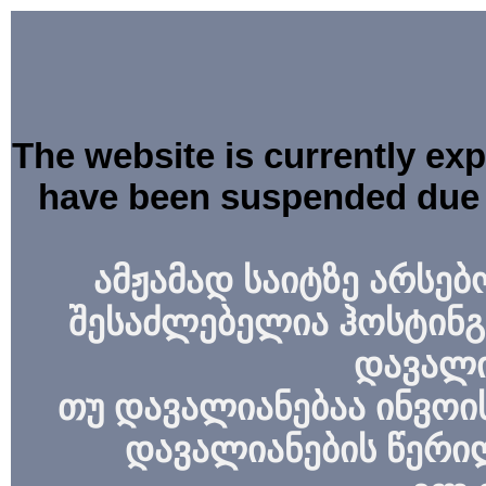
The website is currently ex
have been suspended due 
ამჟამად საიტზე არსებ
შესაძლებელია ჰოსტინგ
დავალი
თუ დავალიანებაა ინვოის
დავალიანების წერი