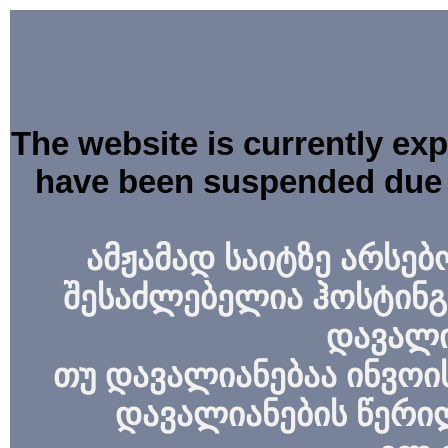
The website is currently ex
have been suspended due 
ამჟამად საიტზე არსებ
შესაძლებელია ჰოსტინგ
დავალი
თუ დავალიანებაა ინვოის
დავალიანების წერი