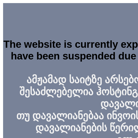
The website is currently ex
have been suspended due 
ამჟამად საიტზე არსებ
შესაძლებელია ჰოსტინგ
დავალი
თუ დავალიანებაა ინვოის
დავალიანების წერი