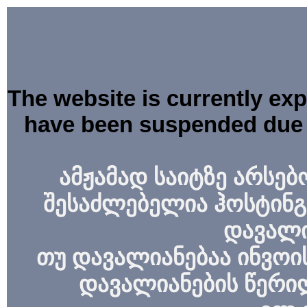
The website is currently ex
have been suspended due 
ამჟამად საიტზე არსებ
შესაძლებელია ჰოსტინგ
დავალი
თუ დავალიანებაა ინვოის
დავალიანების წერი