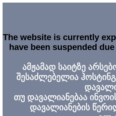
The website is currently ex
have been suspended due 
ამჟამად საიტზე არსებ
შესაძლებელია ჰოსტინგ
დავალი
თუ დავალიანებაა ინვოის
დავალიანების წერი