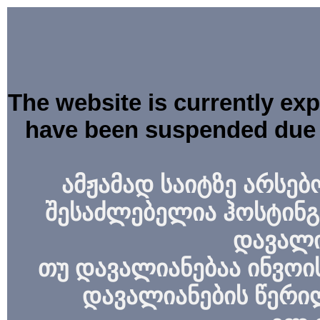
The website is currently ex
have been suspended due 
ამჟამად საიტზე არსებ
შესაძლებელია ჰოსტინგ
დავალი
თუ დავალიანებაა ინვოის
დავალიანების წერი