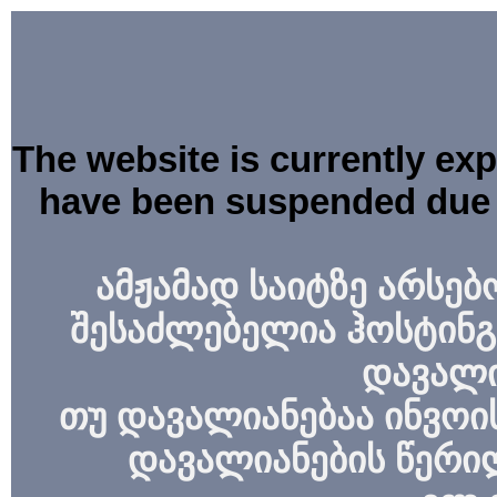
The website is currently ex
have been suspended due 
ამჟამად საიტზე არსებ
შესაძლებელია ჰოსტინგ
დავალი
თუ დავალიანებაა ინვოის
დავალიანების წერი