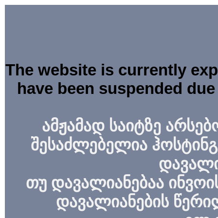
The website is currently ex
have been suspended due 
ამჟამად საიტზე არსებ
შესაძლებელია ჰოსტინგ
დავალი
თუ დავალიანებაა ინვოის
დავალიანების წერი