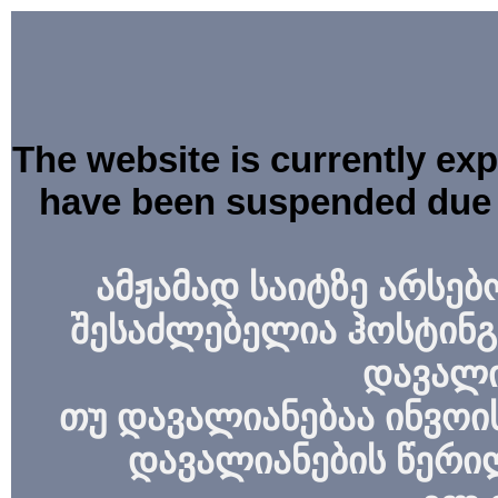
The website is currently ex
have been suspended due 
ამჟამად საიტზე არსებ
შესაძლებელია ჰოსტინგ
დავალი
თუ დავალიანებაა ინვოის
დავალიანების წერი