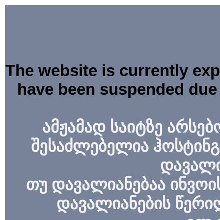
The website is currently ex
have been suspended due 
ამჟამად საიტზე არსებ
შესაძლებელია ჰოსტინგ
დავალი
თუ დავალიანებაა ინვოის
დავალიანების წერი