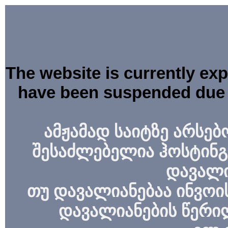
The website is currently ex
have been suspended due 
ამჟამად საიტზე არსებ
შესაძლებელია ჰოსტინგ
დავალი
თუ დავალიანებაა ინვოის
დავალიანების წერი