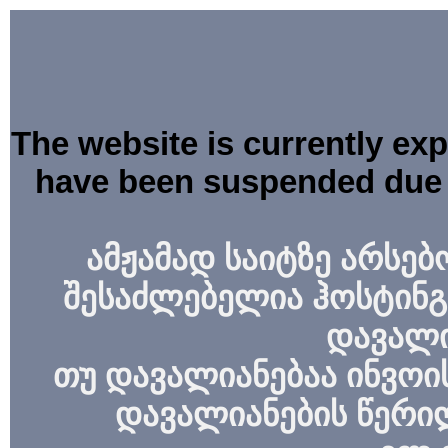
The website is currently ex
have been suspended due 
ამჟამად საიტზე არსებ
შესაძლებელია ჰოსტინგ
დავალი
თუ დავალიანებაა ინვოის
დავალიანების წერი