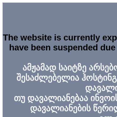
The website is currently ex
have been suspended due 
ამჟამად საიტზე არსებ
შესაძლებელია ჰოსტინგ
დავალი
თუ დავალიანებაა ინვოის
დავალიანების წერი