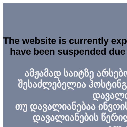
The website is currently ex
have been suspended due 
ამჟამად საიტზე არსებ
შესაძლებელია ჰოსტინგ
დავალი
თუ დავალიანებაა ინვოის
დავალიანების წერი