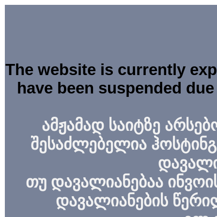
The website is currently ex
have been suspended due 
ამჟამად საიტზე არსებ
შესაძლებელია ჰოსტინგ
დავალი
თუ დავალიანებაა ინვოის
დავალიანების წერი