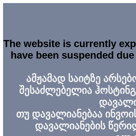
The website is currently ex
have been suspended due 
ამჟამად საიტზე არსებ
შესაძლებელია ჰოსტინგ
დავალი
თუ დავალიანებაა ინვოის
დავალიანების წერი