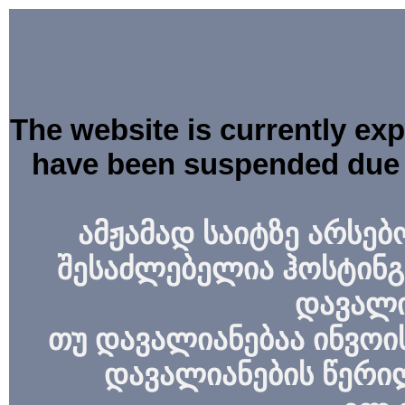
The website is currently ex
have been suspended due 
ამჟამად საიტზე არსებ
შესაძლებელია ჰოსტინგ
დავალი
თუ დავალიანებაა ინვოის
დავალიანების წერი