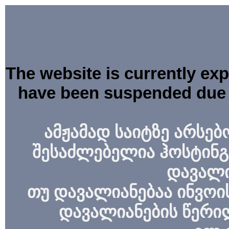
The website is currently ex
have been suspended due 
ამჟამად საიტზე არსებ
შესაძლებელია ჰოსტინგ
დავალი
თუ დავალიანებაა ინვოის
დავალიანების წერი