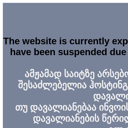
The website is currently ex
have been suspended due 
ამჟამად საიტზე არსებ
შესაძლებელია ჰოსტინგ
დავალი
თუ დავალიანებაა ინვოის
დავალიანების წერი