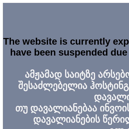
The website is currently ex
have been suspended due 
ამჟამად საიტზე არსებ
შესაძლებელია ჰოსტინგ
დავალი
თუ დავალიანებაა ინვოის
დავალიანების წერი