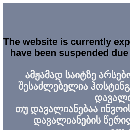
The website is currently ex
have been suspended due 
ამჟამად საიტზე არსებ
შესაძლებელია ჰოსტინგ
დავალი
თუ დავალიანებაა ინვოის
დავალიანების წერი