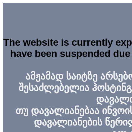
The website is currently ex
have been suspended due 
ამჟამად საიტზე არსებ
შესაძლებელია ჰოსტინგ
დავალი
თუ დავალიანებაა ინვოის
დავალიანების წერი