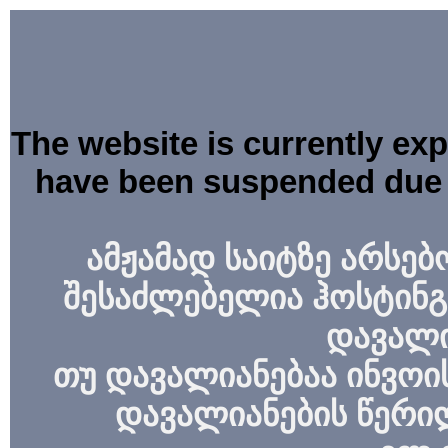
The website is currently ex
have been suspended due 
ამჟამად საიტზე არსებ
შესაძლებელია ჰოსტინგ
დავალი
თუ დავალიანებაა ინვოის
დავალიანების წერი