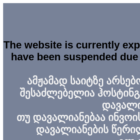
The website is currently ex
have been suspended due 
ამჟამად საიტზე არსებ
შესაძლებელია ჰოსტინგ
დავალი
თუ დავალიანებაა ინვოის
დავალიანების წერი