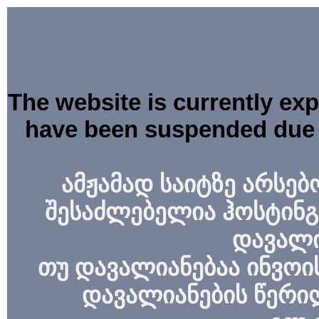
The website is currently ex
have been suspended due 
ამჟამად საიტზე არსებ
შესაძლებელია ჰოსტინგ
დავალი
თუ დავალიანებაა ინვოის
დავალიანების წერი