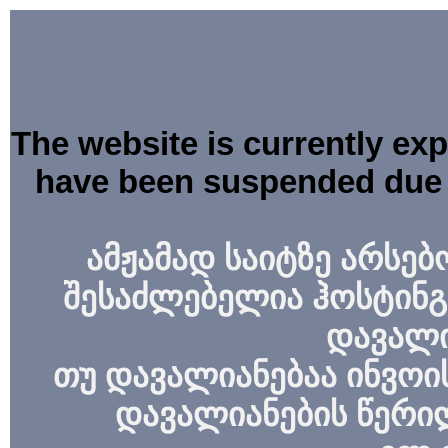
The website is currently ex
have been suspended due 
ამჟამად საიტზე არსებ
შესაძლებელია ჰოსტინგ
დავალი
თუ დავალიანებაა ინვოის
დავალიანების წერი