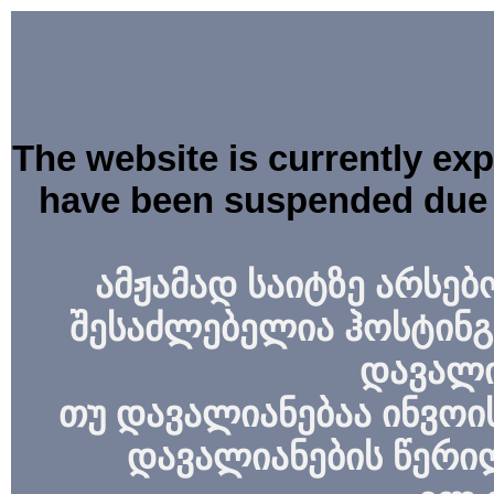
The website is currently ex
have been suspended due 
ამჟამად საიტზე არსებ
შესაძლებელია ჰოსტინგ
დავალი
თუ დავალიანებაა ინვოის
დავალიანების წერი