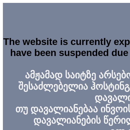
The website is currently ex
have been suspended due 
ამჟამად საიტზე არსებ
შესაძლებელია ჰოსტინგ
დავალი
თუ დავალიანებაა ინვოის
დავალიანების წერი