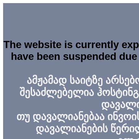
The website is currently ex
have been suspended due 
ამჟამად საიტზე არსებ
შესაძლებელია ჰოსტინგ
დავალი
თუ დავალიანებაა ინვოის
დავალიანების წერი