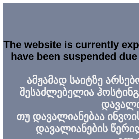
The website is currently ex
have been suspended due 
ამჟამად საიტზე არსებ
შესაძლებელია ჰოსტინგ
დავალი
თუ დავალიანებაა ინვოის
დავალიანების წერი