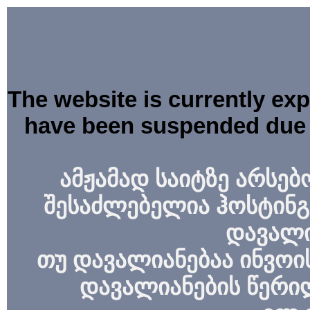
The website is currently ex
have been suspended due 
ამჟამად საიტზე არსებ
შესაძლებელია ჰოსტინგ
დავალი
თუ დავალიანებაა ინვოის
დავალიანების წერი