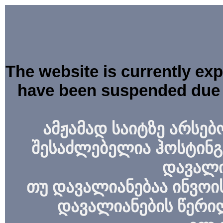
The website is currently ex
have been suspended due 
ამჟამად საიტზე არსებ
შესაძლებელია ჰოსტინგ
დავალი
თუ დავალიანებაა ინვოის
დავალიანების წერი