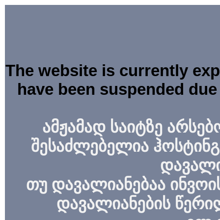
The website is currently ex
have been suspended due 
ამჟამად საიტზე არსებ
შესაძლებელია ჰოსტინგ
დავალი
თუ დავალიანებაა ინვოის
დავალიანების წერი