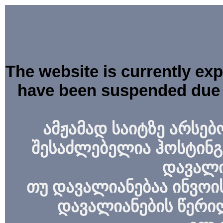
The website is currently ex
have been suspended due 
ამჟამად საიტზე არსებ
შესაძლებელია ჰოსტინგ
დავალი
თუ დავალიანებაა ინვოის
დავალიანების წერი