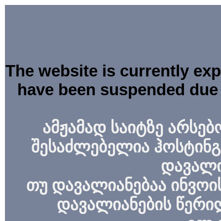
The website is currently ex
have been suspended due 
ამჟამად საიტზე არსებ
შესაძლებელია ჰოსტინგ
დავალი
თუ დავალიანებაა ინვოის
დავალიანების წერი