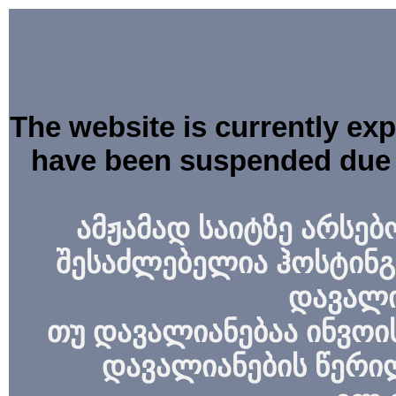
The website is currently ex
have been suspended due 
ამჟამად საიტზე არსებ
შესაძლებელია ჰოსტინგ
დავალი
თუ დავალიანებაა ინვოის
დავალიანების წერი