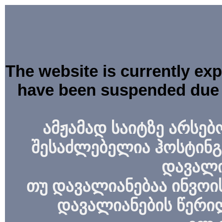
The website is currently ex
have been suspended due 
ამჟამად საიტზე არსებ
შესაძლებელია ჰოსტინგ
დავალი
თუ დავალიანებაა ინვოის
დავალიანების წერი