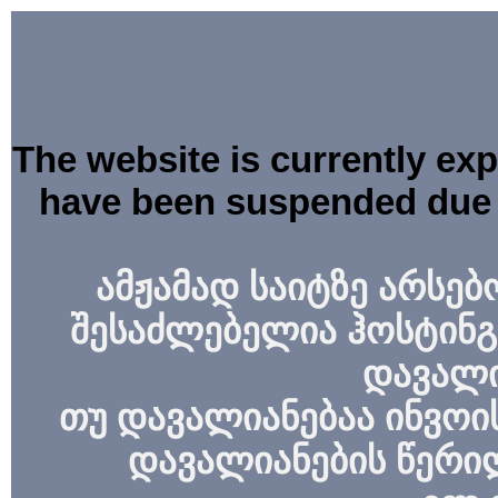
The website is currently ex
have been suspended due 
ამჟამად საიტზე არსებ
შესაძლებელია ჰოსტინგ
დავალი
თუ დავალიანებაა ინვოის
დავალიანების წერი