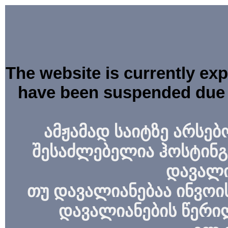
The website is currently ex
have been suspended due 
ამჟამად საიტზე არსებ
შესაძლებელია ჰოსტინგ
დავალი
თუ დავალიანებაა ინვოის
დავალიანების წერი