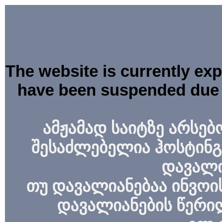
The website is currently ex
have been suspended due 
ამჟამად საიტზე არსებ
შესაძლებელია ჰოსტინგ
დავალი
თუ დავალიანებაა ინვოის
დავალიანების წერი