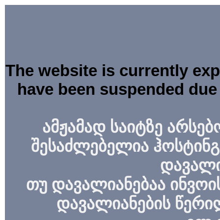
The website is currently ex
have been suspended due 
ამჟამად საიტზე არსებ
შესაძლებელია ჰოსტინგ
დავალი
თუ დავალიანებაა ინვოის
დავალიანების წერი