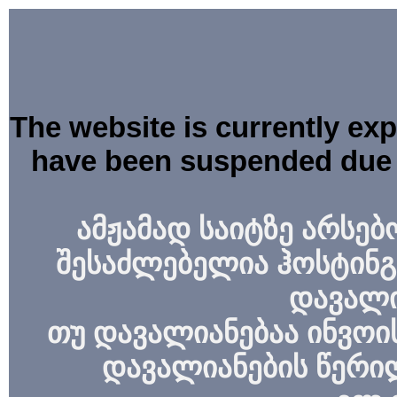
The website is currently ex
have been suspended due 
ამჟამად საიტზე არსებ
შესაძლებელია ჰოსტინგ
დავალი
თუ დავალიანებაა ინვოის
დავალიანების წერი