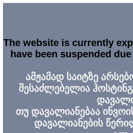
The website is currently ex
have been suspended due 
ამჟამად საიტზე არსებ
შესაძლებელია ჰოსტინგ
დავალი
თუ დავალიანებაა ინვოის
დავალიანების წერი