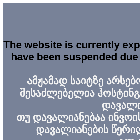
The website is currently ex
have been suspended due 
ამჟამად საიტზე არსებ
შესაძლებელია ჰოსტინგ
დავალი
თუ დავალიანებაა ინვოის
დავალიანების წერი