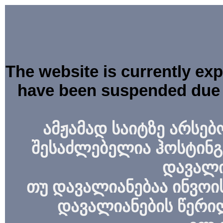
The website is currently ex
have been suspended due 
ამჟამად საიტზე არსებ
შესაძლებელია ჰოსტინგ
დავალი
თუ დავალიანებაა ინვოის
დავალიანების წერი