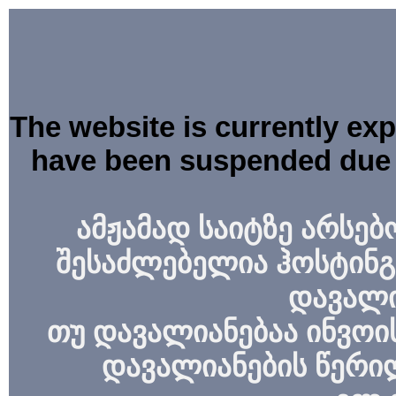
The website is currently ex
have been suspended due 
ამჟამად საიტზე არსებ
შესაძლებელია ჰოსტინგ
დავალი
თუ დავალიანებაა ინვოის
დავალიანების წერი