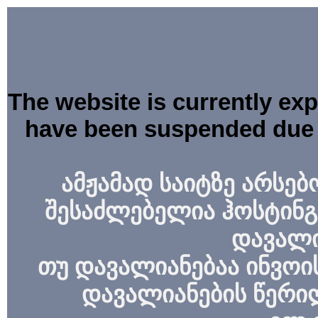
The website is currently ex
have been suspended due 
ამჟამად საიტზე არსებ
შესაძლებელია ჰოსტინგ
დავალი
თუ დავალიანებაა ინვოის
დავალიანების წერი