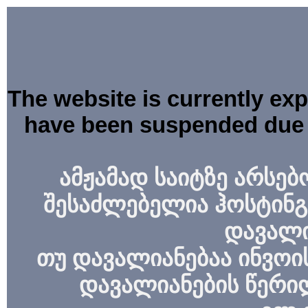
The website is currently ex
have been suspended due 
ამჟამად საიტზე არსებ
შესაძლებელია ჰოსტინგ
დავალი
თუ დავალიანებაა ინვოის
დავალიანების წერი