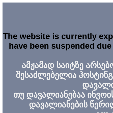
The website is currently ex
have been suspended due 
ამჟამად საიტზე არსებ
შესაძლებელია ჰოსტინგ
დავალი
თუ დავალიანებაა ინვოის
დავალიანების წერი