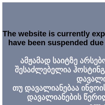
The website is currently ex
have been suspended due 
ამჟამად საიტზე არსებ
შესაძლებელია ჰოსტინგ
დავალი
თუ დავალიანებაა ინვოის
დავალიანების წერი